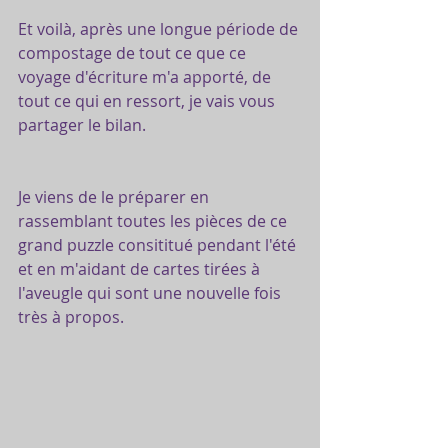
Et voilà, après une longue période de 
compostage de tout ce que ce 
voyage d'écriture m'a apporté, de 
tout ce qui en ressort, je vais vous 
partager le bilan.
Je viens de le préparer en 
rassemblant toutes les pièces de ce 
grand puzzle consititué pendant l'été 
et en m'aidant de cartes tirées à 
l'aveugle qui sont une nouvelle fois 
très à propos.