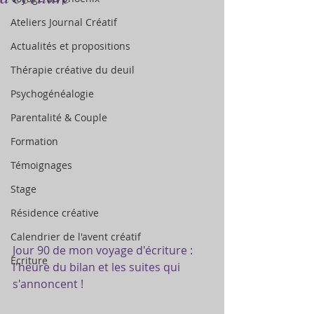
Ateliers Journal Créatif
Actualités et propositions
Thérapie créative du deuil
Psychogénéalogie
Parentalité & Couple
Formation
Témoignages
Stage
Résidence créative
Calendrier de l'avent créatif
Jour 90 de mon voyage d'écriture : 
Ecriture
l'heure du bilan et les suites qui 
s'annoncent !