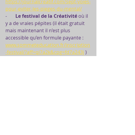
https://journalcreatif.com/sept-voies-
pour-eviter-les-pieges-du-mental/
-       
Le festival de la Créativité
 où il 
y a de vraies pépites (il était gratuit 
mais maintenant il n’est plus 
accessible qu’en formule payante : 
www.sommeteducation.fr/inscription
-festival/?aff=qi7a2k&cpg=fd7a243j
 )
A très vite pour de nouvelles 
aventures !
Amandine WAXIN
La couleur des mots
"Oser plonger au coeur de soi pour 
se ré-inventer !"
Reportage Voyage en créativité