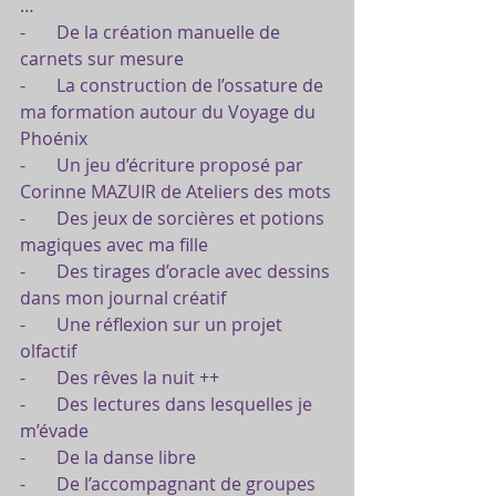
…
-       De la création manuelle de 
carnets sur mesure
-       La construction de l’ossature de 
ma formation autour du Voyage du 
Phoénix
-       Un jeu d’écriture proposé par 
Corinne MAZUIR de Ateliers des mots
-       Des jeux de sorcières et potions 
magiques avec ma fille
-       Des tirages d’oracle avec dessins 
dans mon journal créatif
-       Une réflexion sur un projet 
olfactif
-       Des rêves la nuit ++
-       Des lectures dans lesquelles je 
m’évade
-       De la danse libre
-       De l’accompagnant de groupes 