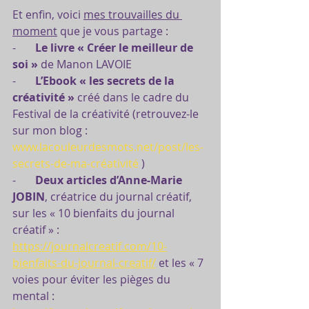
Et enfin, voici 
mes trouvailles du 
moment
 que je vous partage :
-       
Le livre « Créer le meilleur de 
soi »
 de Manon LAVOIE
-       
L’Ebook « les secrets de la 
créativité »
 créé dans le cadre du 
Festival de la créativité (retrouvez-le 
sur mon blog : 
www.lacouleurdesmots.net/post/les-
secrets-de-ma-créativité
 )
-       
Deux articles d’Anne-Marie 
JOBIN
, créatrice du journal créatif, 
sur les « 10 bienfaits du journal 
créatif » :  
https://journalcreatif.com/10-
bienfaits-du-journal-creatif/
 et les « 7 
voies pour éviter les pièges du 
mental : 