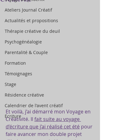
Ateliers Journal Créatif
Actualités et propositions
Thérapie créative du deuil
Psychogénéalogie
Parentalité & Couple
Formation
Témoignages
Stage
Résidence créative
Calendrier de l'avent créatif
Et voilà, j’ai démarré mon Voyage en 
Ecriture
Créativité. Il 
fait suite au voyage 
d’écriture que j’ai réalisé cet été
 pour 
faire avancer mon double projet 