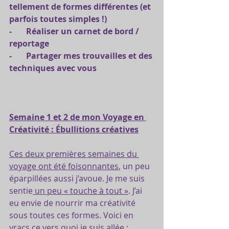
tellement de formes différentes (et 
parfois toutes simples !)
-       Réaliser un carnet de bord / 
reportage
-       Partager mes trouvailles et des 
techniques avec vous
Semaine 1 et 2 de mon Voyage en 
Créativité : Ébullitions créatives
Ces deux premières semaines du 
voyage ont été foisonnantes
, un peu 
éparpillées aussi j’avoue. Je me suis 
sentie
 un peu « touche à tout »
. J’ai 
eu envie de nourrir ma créativité 
sous toutes ces formes. Voici en 
vracs ce vers quoi je suis allée :