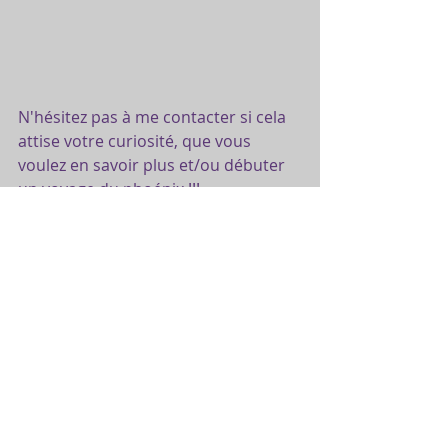
N'hésitez pas à me contacter si cela 
attise votre curiosité, que vous 
voulez en savoir plus et/ou débuter 
un voyage du phoénix !!!
Amandine WAXIN
Thérapeute créative à l'atelier La 
couleur des mots
Voyage du phoénix