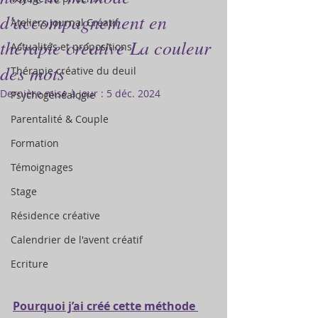
d'accompagnement en
Ateliers Journal Créatif
thérapie créative La couleur
Actualités et propositions
des mots
Thérapie créative du deuil
Dernière mise à jour :
5 déc. 2024
Psychogénéalogie
Parentalité & Couple
Formation
Témoignages
Stage
Résidence créative
Calendrier de l'avent créatif
Ecriture
Pourquoi j’ai créé cette méthode 