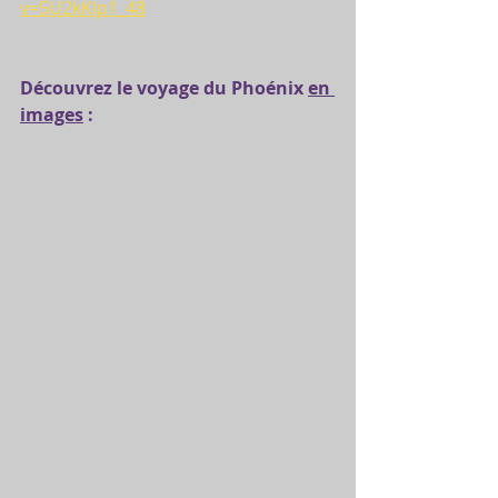
v=5U2kKIp1_48
Découvrez le voyage du Phoénix 
en 
images
 :