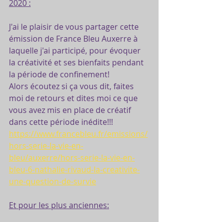
2020 :
J'ai le plaisir de vous partager cette 
émission de France Bleu Auxerre à 
laquelle j'ai participé, pour évoquer 
la créativité et ses bienfaits pendant 
la période de confinement!
Alors écoutez si ça vous dit, faites 
moi de retours et dites moi ce que 
vous avez mis en place de créatif 
dans cette période inédite!!!
https://www.francebleu.fr/emissions/
hors-serie-la-vie-en-
bleu/auxerre/hors-serie-la-vie-en-
bleu-6-nathalie-rivaud-la-creativite-
une-question-de-survie
Et pour les plus anciennes: