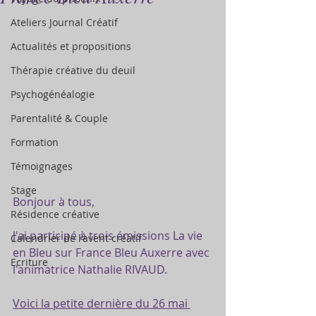
Ateliers Journal Créatif
Actualités et propositions
Thérapie créative du deuil
Psychogénéalogie
Parentalité & Couple
Formation
Témoignages
Stage
Bonjour à tous,
Résidence créative
J'ai participé à trois émissions La vie 
Calendrier de l'avent créatif
en Bleu sur France Bleu Auxerre avec 
Ecriture
l'animatrice Nathalie RIVAUD.
Voici la petite dernière du 26 mai 