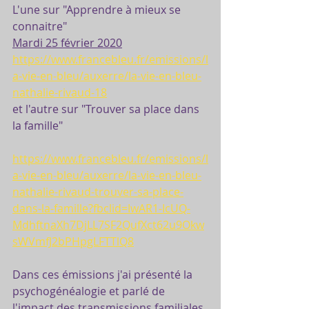
L'une sur "Apprendre à mieux se 
connaitre" 
Mardi 25 février 2020
https://www.francebleu.fr/emissions/l
a-vie-en-bleu/auxerre/la-vie-en-bleu-
nathalie-rivaud-18
et l'autre sur "Trouver sa place dans 
la famille"
https://www.francebleu.fr/emissions/l
a-vie-en-bleu/auxerre/la-vie-en-bleu-
nathalie-rivaud-trouver-sa-place-
dans-la-famille?fbclid=IwAR1-IcUQ-
MdhftnaXh7DjLL7SF2QufXct62u9Okw
sWVmfJ2bPHpgLFTTlQ8
Dans ces émissions j'ai présenté la 
psychogénéalogie et parlé de 
l'impact des transmissions familiales 