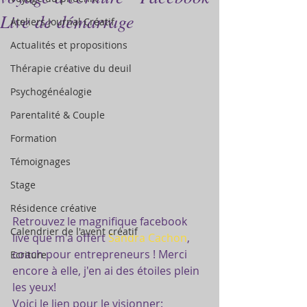
Live de démarrage
Ateliers Journal Créatif
Actualités et propositions
Thérapie créative du deuil
Psychogénéalogie
Parentalité & Couple
Formation
Témoignages
Stage
Résidence créative
Retrouvez le magnifique facebook 
Calendrier de l'avent créatif
live que m'a offert 
Sandra Cachon
, 
coach pour entrepreneurs ! Merci 
Ecriture
encore à elle, j'en ai des étoiles plein 
les yeux! 
Voici le lien pour le visionner: