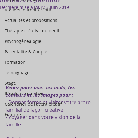
Dernière mise à jour :
3 juin 2019
Ateliers Journal Créatif
Actualités et propositions
Thérapie créative du deuil
Psychogénéalogie
Parentalité & Couple
Formation
Témoignages
Stage
Venez jouer avec les mots, les 
Résidence créative
couleurs et les images pour :
- Donner forme et visiter votre arbre 
Calendrier de l'avent créatif
familial de façon créative
Ecriture
- Voyager dans votre vision de la 
famille