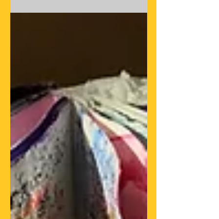
que je propose:
https://youtu.be/kTyuJ_0Sbj8 Cette
thérapie...