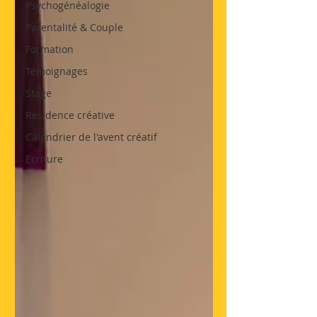
Psychogénéalogie
Parentalité & Couple
Formation
Témoignages
Stage
Résidence créative
Calendrier de l'avent créatif
Ecriture