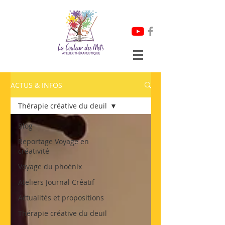
ACTUS & INFOS
Thérapie créative du deuil
Blog
Reportage Voyage en
créativité
Voyage du phoénix
Ateliers Journal Créatif
Actualités et propositions
Thérapie créative du deuil